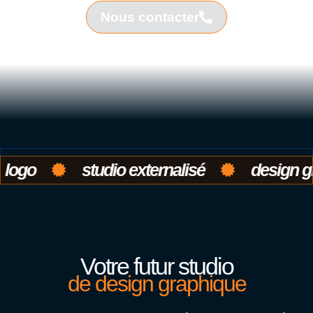
Nous contacter
eel
studio tcheel
studio tcheel
logo
studio externalisé
design
Votre futur studio
de design graphique