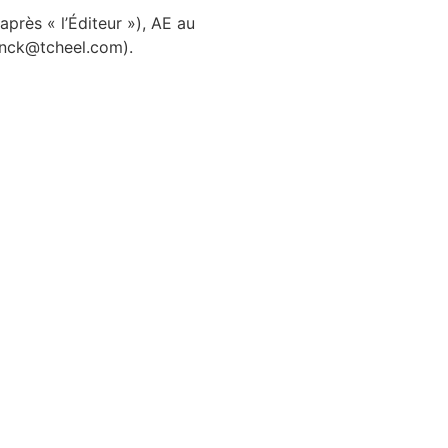
après « l’Éditeur »), AE au
anck@tcheel.com).