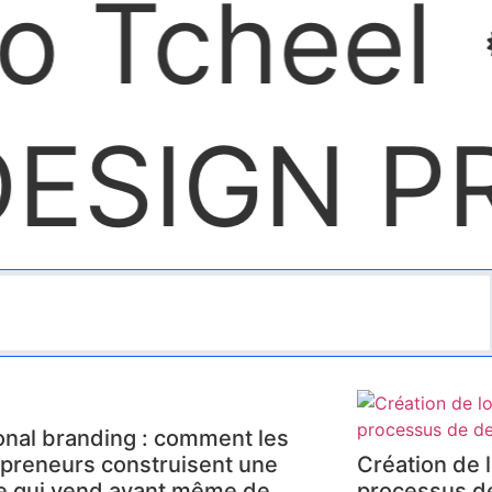
Tcheel
SIGN PRI
nal branding : comment les
preneurs construisent une
Création de l
e qui vend avant même de
processus de