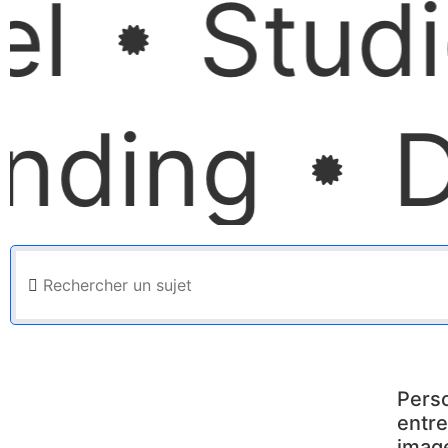
Studio 
ding
DE
Perso
entre
imag