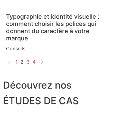
Typographie et identité visuelle :
comment choisir les polices qui
donnent du caractère à votre
marque
Conseils
1
2
3
4
Découvrez nos
ÉTUDES DE CAS
LEVA
LES MARIANNES 92
LE PLUS G
CHAMPIONNES DE FRANCE 20224 & 2