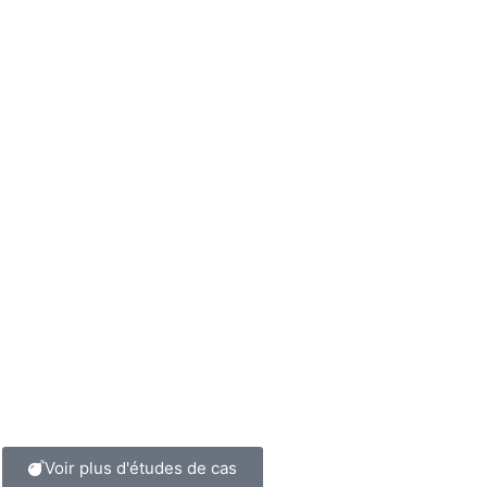
LOIS SPORTING CLUB
LA CITÉ DE 
RAND CLUB OMNISPORTS DE FRANCE
Voir plus d'études de cas
025 -
ACTEUR CLÉ DANS LA PRO