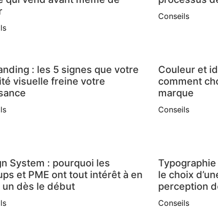
r
Conseils
ls
nding : les 5 signes que votre
Couleur et id
ité visuelle freine votre
comment choi
ssance
marque
ls
Conseils
n System : pourquoi les
Typographie 
ups et PME ont tout intérêt à en
le choix d’un
 un dès le début
perception 
ls
Conseils