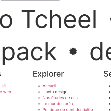
DÉCOUVRIR LE PROJET
EN FRANC
Tcheel
DÉCOUVRIR LE 
ack
desi
s
Explorer
S
lisé
Accueil
te web
L'actu design
Nos études de cas
Le mur des créa
Politique de confidentialité